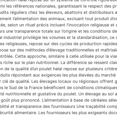
armi les références nationales, garantissant le respect des 
ts réguliers chez les éleveurs, abattoirs et distributeurs a
ment l’alimentation des animaux, excluant tout produit d’or
tée, selon un rituel précis incluant l’invocation religieuse 
 une transparence totale sur l’origine et les conditions de
lal industriel privilégie les volumes et la standardisation, ce 
es religieuses, repose sur des cycles de production rapides
 repose sur des méthodes d’élevage traditionnelles et maîtris
trôlée. Cette approche, similaire à celle utilisée pour la vi
 riche sur le plan nutritionnel. La différence se ressent cla
ion de la qualité d’un poulet halal repose sur plusieurs critè
oduits répondant aux exigences les plus élevées du marché l
r clé de qualité. Les élevages locaux ou régionaux offrent 
ans le Sud de la France bénéficient de conditions climatique
té nutritionnelle et gustative du poulet. Un élevage au sol
goût plus prononcé. L’alimentation à base de céréales sélect
bilité et transparence des fournisseurs Une traçabilité comp
écurité alimentaire. Les fournisseurs les plus exigeants doc