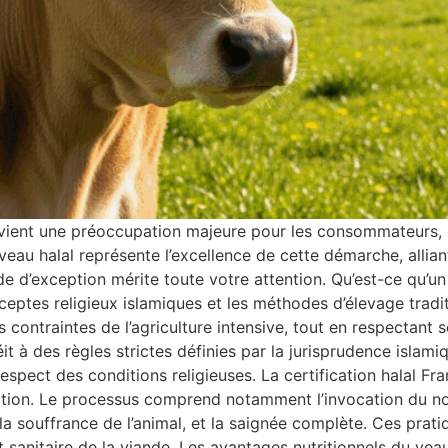
evient une préoccupation majeure pour les consommateurs, l
au halal représente l’excellence de cette démarche, alliant
e d’exception mérite toute votre attention. Qu’est-ce qu’un
eptes religieux islamiques et les méthodes d’élevage tradi
 contraintes de l’agriculture intensive, tout en respectant s
éit à des règles strictes définies par la jurisprudence islami
espect des conditions religieuses. La certification halal Fran
ation. Le processus comprend notamment l’invocation du no
 la souffrance de l’animal, et la saignée complète. Ces pratiq
 sanitaire de la viande. Les avantages nutritionnels du veau 