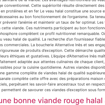
ge conventionnel. Cette supériorité résulte directement des
e en protéines et en fer Le veau halal constitue une source
nécessaires au bon fonctionnement de l’organisme. Sa teneu
ur prévenir l’anémie et maintenir un taux de fer optimal. Le
 cette viande. Ces nutriments participent au bon fonction
le phosphore complètent ce profil nutritionnel remarquable. O
u veau halal de qualité. La recherche d’un fournisseur fiabl
ues commerciales. La boucherie Alternative Inès et ses enga
 rigoureuse de produits d’exception. Cette démarche qualité
urs éthiques et gustatives. L’équipe d’Alternative Inès maît
faitement adaptée aux attentes culinaires de chaque client, 
ibles pour la cuisine quotidienne. Autres viandes disponib
ne gamme complète de viandes halal de qualité supérieure. 
isanale complète cette offre avec des préparations maison é
iciels, perpétuent les savoir-faire ancestraux tout en respec
son permettent de savourer ces viandes d’exception sous for
e bonne viande rouge halal a