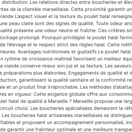
 distribution. Les relations directes entre boucheries et éle
tes de la clientèle marseillaise. Cette proximité garantit u
viande L’aspect visuel et la texture du poulet halal renseig
une peau claire sont des signes de qualité. Toute odeur an
ualité présente une odeur neutre et fraîche. Ces critères si
tockage prolongé. Pourquoi privilégier le poulet halal fermie
de l’élevage et le respect strict des règles halal. Cette mét
rieures. Avantages nutritionnels et gustatifs Le poulet halal
n rythme de croissance maîtrisé favorisent un meilleur équi
a viande conserve mieux son jus et sa texture. Les saveurs 
es préparations plus élaborées. Engagements de qualité et d
ction, garantissant la qualité sanitaire et la conformité rel
le et un produit final irréprochable. Les méthodes d’abatta
aires en vigueur. Cette exigence globale offre aux consomma
et halal de qualité à Marseille ? Marseille propose une lar
e circuit choisi. Les boucheries spécialisées demeurent la ré
 Les boucheries halal artisanales marseillaises se distinguen
rs fiables et proposent un accompagnement personnalisé, in
 garantir une fraîcheur optimale et une meilleure transpar